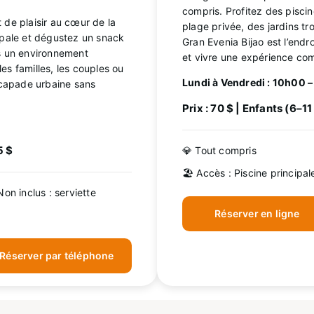
compris. Profitez des pisci
 de plaisir au cœur de la
plage privée, des jardins tro
cipale et dégustez un snack
Gran Evenia Bijao est l’endr
ns un environnement
et vivre une expérience com
es familles, les couples ou
Lundi à Vendredi : 10h00 
capade urbaine sans
Prix : 70 $ | Enfants (6–1
5 $
💎 Tout compris
🏖️ Accès : Piscine principal
Non inclus : serviette
Réserver en ligne
Réserver par téléphone