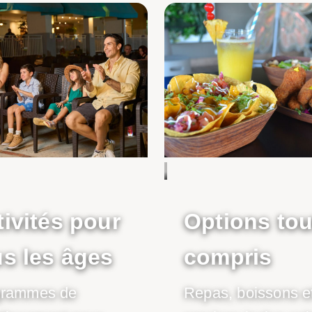
tivités pour
Options tou
us les âges
compris
grammes de
Repas, boissons e