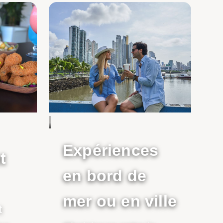
Expériences
t
en bord de
mer ou en ville
t