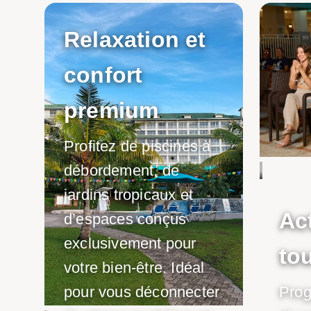
Relaxation et
confort
premium
Profitez de piscines à
débordement, de
jardins tropicaux et
Ac
d’espaces conçus
exclusivement pour
to
votre bien-être. Idéal
pour vous déconnecter
Pro