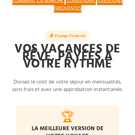
COMMENT ÇA MARCHE
CONDITIONS
QUESTIONS
FRÉQUENTES
💰 Voyage Financés
VOS VACANCES DE
RÊVE, PAYÉES À
VOTRE RYTHME
Divisez le coût de votre séjour en mensualités,
sans frais et avec une approbation instantanée.
🏆
LA MEILLEURE VERSION DE