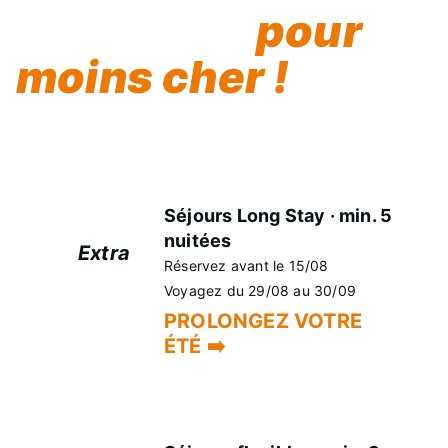
ensemble,
pour
moins cher !
Certains souvenirs ne tiennent pas dans un week-
end. Prolongez votre séjour à l'Evenia Olympic
Resort et bénéficiez d'une réduction EXTRA.
Séjours Long Stay · min. 5
nuitées
Extra
Réservez avant le 15/08
+5%
Voyagez du 29/08 au 30/09
PROLONGEZ VOTRE
ÉTÉ ➡️