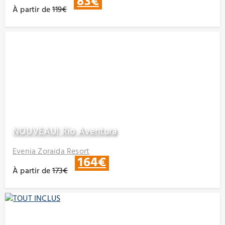
83€
À partir de
119€
NOUVEAU! Rio Aventura
Evenia Zoraida Resort
164€
À partir de
173€