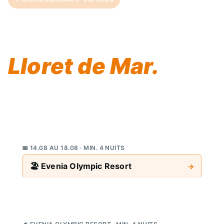
Votre plus bel été
vous attend à
Lloret de Mar.
Cet été, l'Evenia Olympic Resort vous propose une
sélection unique de courts séjours en famille, entre
plages de la Costa Brava et ambiance conviviale.
Une opportunité à ne pas manquer.
📅 14.08 AU 18.08 · MIN. 4 NUITS
🏖️ Evenia Olympic Resort
→