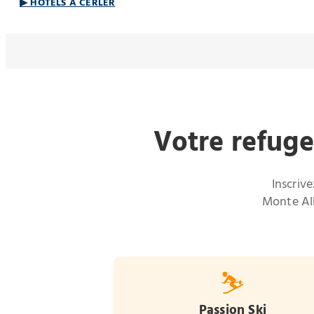
▶ HÔTELS À CERLER
Votre refuge
Inscriv
Monte Alb
⛷️
Passion Ski