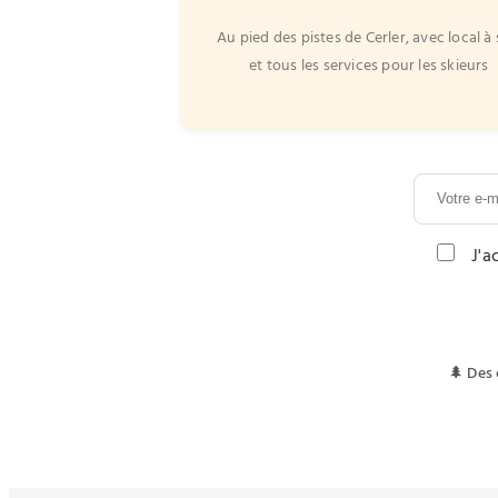
Au pied des pistes de Cerler, avec local à 
et tous les services pour les skieurs
J'a
🌲 Des 