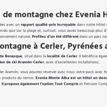
l de montagne chez Evenia H
nées avec un
rapport qualité-prix incroyable
dans notre hôtel 
étendu que sur la plage et, surtout, vous aurez beaucoup plus 
ironnement naturel.
Profitez d’un été différent
dans un parc nat
ontagne à Cerler, Pyrénées 
e de Benasque
, situé dans la
localité de Cerler
. Il bénéficie ég
tion de ski Aramón-Cerler
, avec d’excellentes installations.
ler Aramón, vous pourrez réserver avec nous votre pack avec for
s produits du terroir.
Evenia Monte Alba est un hôtel en dem
,
il propose également l’option Tout Compris
et Pension Comp