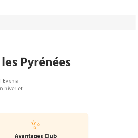
 les Pyrénées
l Evenia
n hiver et
✨
Avantages Club