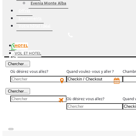
Evenia Monte Alba
Offres
Evenements
Votre hôtel idéal
HOTEL
VOL ET HOTEL
Chercher…
Où désirez vous allez?
Quand voulez-vous y aller ?
Chambr
US$
Chercher…
Où désirez vous allez?
Quand v