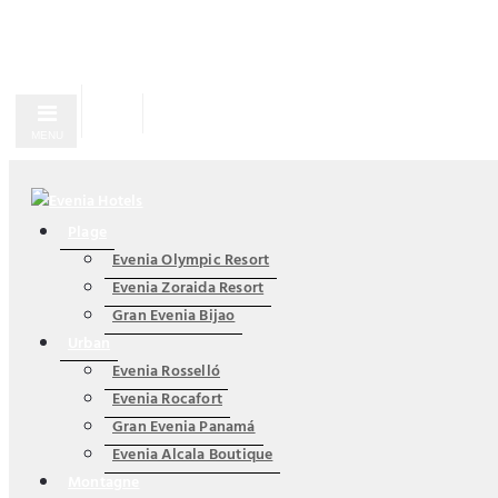
MENU
Plage
Evenia Olympic Resort
Evenia Zoraida Resort
Gran Evenia Bijao
Urban
Evenia Rosselló
Evenia Rocafort
Gran Evenia Panamá
Evenia Alcala Boutique
Montagne