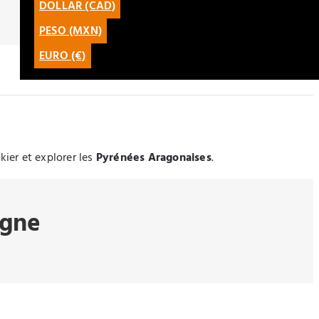
DOLLAR (CAD)
CATALÀ
PESO (MXN)
LATAM
EURO (€)
kier et explorer les
Pyrénées Aragonaises
.
agne