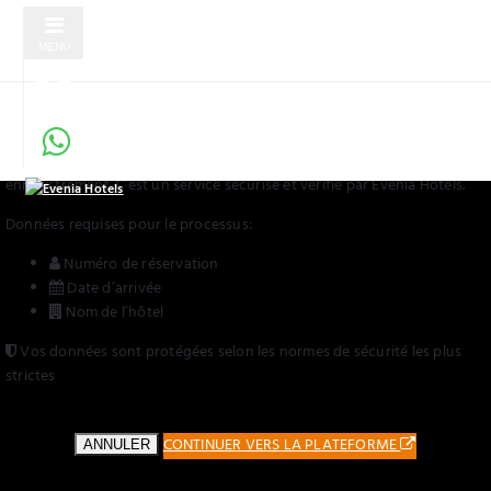
MENU
Enregistrement en ligne sécurisé
Service vérifié par Evenia Hotels
Vous serez redirigé vers une plateforme externe pour compléter votre
enregistrement. C’est un service sécurisé et vérifié par Evenia Hotels.
Données requises pour le processus:
Numéro de réservation
Date d’arrivée
Nom de l’hôtel
Vos données sont protégées selon les normes de sécurité les plus
strictes
CONTINUER VERS LA PLATEFORME
ANNULER