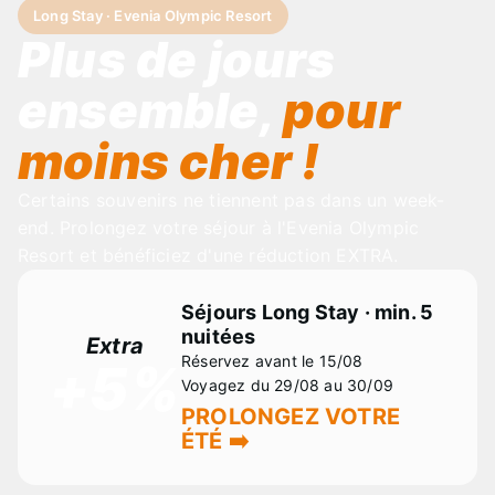
Long Stay · Evenia Olympic Resort
Plus de jours
ensemble,
pour
moins cher !
Certains souvenirs ne tiennent pas dans un week-
end. Prolongez votre séjour à l'Evenia Olympic
Resort et bénéficiez d'une réduction EXTRA.
Séjours Long Stay · min. 5
nuitées
Extra
Réservez avant le 15/08
+5%
Voyagez du 29/08 au 30/09
PROLONGEZ VOTRE
ÉTÉ ➡️