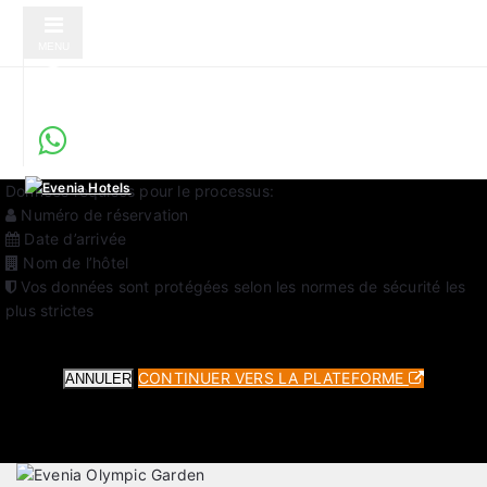
MENU
Enregistrement en ligne sécurisé
Service vérifié par Evenia Hotels
Vous serez redirigé vers une plateforme externe pour compléter
votre enregistrement. C’est un service sécurisé et vérifié par
Evenia Hotels.
Données requises pour le processus:
Numéro de réservation
Date d’arrivée
Nom de l’hôtel
Vos données sont protégées selon les normes de sécurité les
plus strictes
CONTINUER VERS LA PLATEFORME
ANNULER