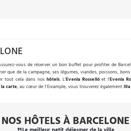
ELONE
ssurez-vous de réserver un bon buffet pour profiter de Barcel
mer que de la campagne, ses légumes, viandes, poissons, bons vi
ver tout cela dans nos
hôtels
. L'
Evenia Rosselló
et l'
Evenia R
 la carte
, au cœur de l'Eixample, vous trouverez également
Ill
NOS HÔTELS À BARCELONE
🍴Le meilleur petit déjeuner de la ville