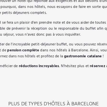
 de trouver un hôtel qui réponde aux exigences et aux besoins d'
st pourquoi, dans nos hôtels, nous essayons de faire en sorte que
e petits déjeuners complets.
l se fera un plaisir d'en prendre note et de vous aider de toutes
able de prévenir la réception ou le responsable du buffet afin 
u séjour, vous n'avez donc pas à vous inquiéter.
iter de l'incroyable petit-déjeuner buffet, ou vous pouvez réser
t de
pension complète
dans nos hôtels à Barcelone. Ainsi, vous
rnez dans nos hôtels et profitez de la
gastronomie catalane
!
énéficier de
réductions incroyables
. N'hésitez plus et
réservez 
PLUS DE TYPES D'HÔTELS À BARCELONE