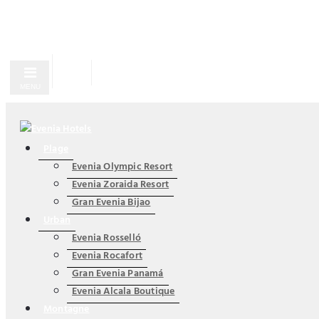
MENU
Plage
Evenia Olympic Resort
Evenia Zoraida Resort
Gran Evenia Bijao
Urban
Evenia Rosselló
Evenia Rocafort
Gran Evenia Panamá
Evenia Alcala Boutique
Montagne