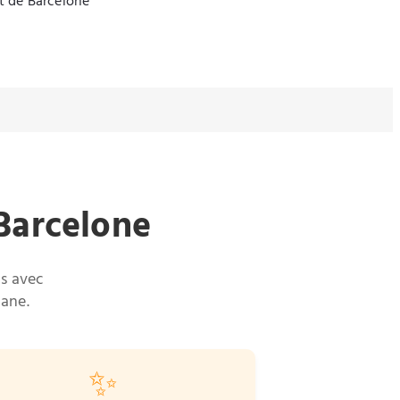
et de Barcelone
Barcelone
ls avec
lane.
✨