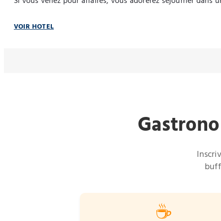
Si vous venez pour affaires, vous adorerez séjourner dans u
VOIR HOTEL
Gastrono
Inscri
buff
☕