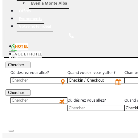
Evenia Monte Alba
Offres
Evenements
Votre hôtel idéal
HOTEL
VOL ET HOTEL
Chercher…
Où désirez vous allez?
Quand voulez-vous y aller ?
Chambr
US$
Chercher…
Où désirez vous allez?
Quand v