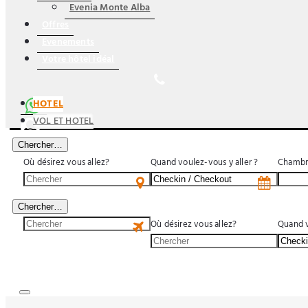
Evenia Monte Alba
Offres
Evenements
Votre hôtel idéal
HOTEL
VOL ET HOTEL
Chercher…
Où désirez vous allez?
Quand voulez-vous y aller ?
Chambr
US$
Chercher…
Où désirez vous allez?
Quand v