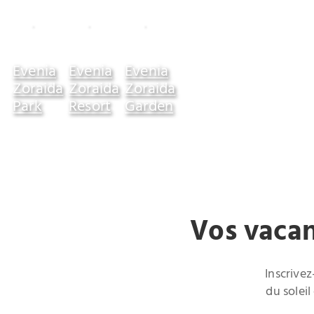
Evenia
Evenia
Evenia
Zoraida
Zoraida
Zoraida
Park
Resort
Garden
Vos vacan
Inscrivez
du solei