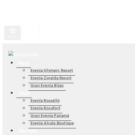
MENU
Plage
Evenia Olympic Resort
Evenia Zoraida Resort
Gran Evenia Bijao
Urban
Evenia Rosselló
Evenia Rocafort
Gran Evenia Panamá
Evenia Alcala Boutique
Montagne