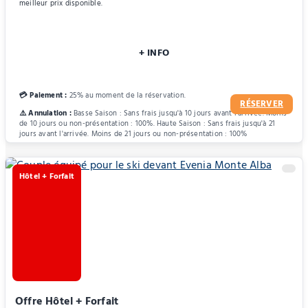
meilleur prix disponible.
+ INFO
💳 Paiement :
25% au moment de la réservation.
RÉSERVER
⚠️ Annulation :
Basse Saison : Sans frais jusqu'à 10 jours avant l'arrivée. Moins
de 10 jours ou non-présentation : 100%. Haute Saison : Sans frais jusqu'à 21
jours avant l'arrivée. Moins de 21 jours ou non-présentation : 100%
Hôtel + Forfait
Offre Hôtel + Forfait