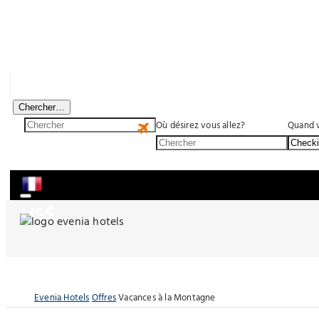
Evenia Monte Alba
Offres
Evenements
Votre hôtel idéal
Chercher…
Où désirez vous allez?
Quand v
US$
Evenia Hotels
Offres
Vacances à la Montagne