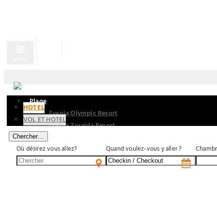
MENU
Plage
HOTEL
Evenia Olympic Resort
VOL ET HOTEL
Evenia Zoraida Resort
Chercher…
Gran Evenia Bijao
Où désirez vous allez?
Quand voulez-vous y aller ?
Chambr
Urban
Evenia Rosselló
Evenia Rocafort
Gran Evenia Panamá
Evenia Alcala Boutique
Montagne