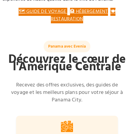
🗺️ GUIDE DE VOYAGE
🏨 HÉBERGEMENT
🍽️
RESTAURATION
Panama avec Evenia
Découvrez le cœur de
l'Amérique Centrale
Recevez des offres exclusives, des guides de
voyage et les meilleurs plans pour votre séjour à
Panama City.
🏙️